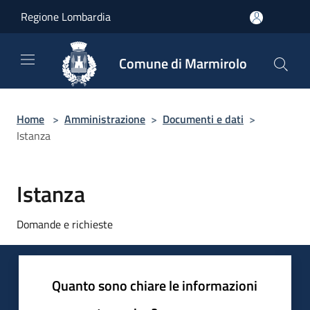
Salta al contenuto principale
Regione Lombardia
Comune di Marmirolo
Home
>
Amministrazione
>
Documenti e dati
>
Istanza
Istanza
Domande e richieste
Quanto sono chiare le informazioni